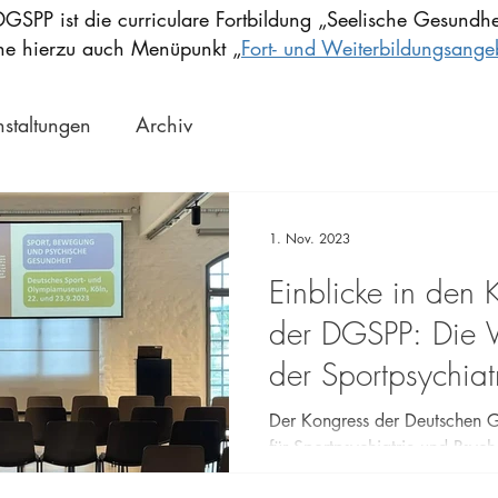
DGSPP ist die curriculare Fortbildung „Seelische Gesundhe
iehe hierzu auch Menüpunkt „
Fort- und Weiterbildungsange
nstaltungen
Archiv
1. Nov. 2023
Einblicke in den 
der DGSPP: Die Vi
der Sportpsychiat
psychotherapie i
Der Kongress der Deutschen G
für Sportpsychiatrie und Psyc
(DGSPP) bot den Teilnehmern 