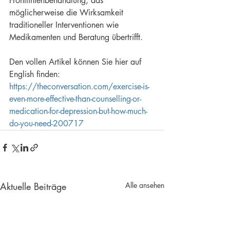
Frontlinienbehandlung, das 
möglicherweise die Wirksamkeit 
traditioneller Interventionen wie 
Medikamenten und Beratung übertrifft.
Den vollen Artikel können Sie hier auf 
English finden: 
https://theconversation.com/exercise-is-
even-more-effective-than-counselling-or-
medication-for-depression-but-how-much-
do-you-need-200717
Aktuelle Beiträge
Alle ansehen